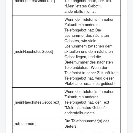
[meinLetztesGebotText]
Telefongebot hatte, der Text
"Mein letztes Gebot:",
andernfalls nichts.
Wenn der Telefonist in naher
Zukunft ein anderes
Telefongebot hat: Die
Losnummer des nächsten
Gebotes, wie viele
Losnummern zwischen dem
[meinNaechstesGebot]
aktuellen und dem nächsten
Gebot liegen, und die
Bieternummer des nächsten
Telefonbieters. Wenn der
Telefonist in naher Zukunft kein
Telefongebot hat, wird dieser
Platzhalter ersatzlos gelöscht.
Wenn der Telefonist in naher
Zukunft ein anderes
[meinNaechstesGebotText]
Telefongebot hat, der Text
"Mein nächstes Gebot:",
andernfalls nichts.
Die Telefonnummer(n) des
[rufnummern]
Bieters